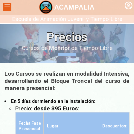
Escuela de Animación Juvenil y Tiempo Libre
Precios
Cursos de
Monitor
de Tiempo Libre
Los Cursos se realizan en modalidad Intensiva,
desarrollando el Bloque Troncal del curso de
manera presencial
:
En 5 días durmiendo en la Instalación
:
Precio:
desde 395 Euros
:
Fecha Fase
Lugar
Descuentos:
Presencial