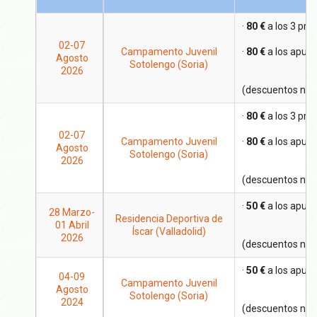
·
80 €
a los 3 prim
02-07
Campamento Juvenil
·
80 €
a los apunt
Agosto
Sotolengo (Soria)
2026
(descuentos no 
·
80 €
a los 3 prim
02-07
Campamento Juvenil
·
80 €
a los apunt
Agosto
Sotolengo (Soria)
2026
(descuentos no 
·
50 €
a los apunt
28 Marzo-
Residencia Deportiva de
01 Abril
Íscar (Valladolid)
2026
(descuentos no 
·
50 €
a los apunt
04-09
Campamento Juvenil
Agosto
Sotolengo (Soria)
2024
(descuentos no 