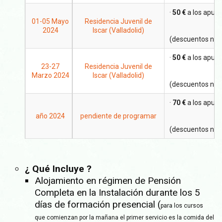
·
50 €
a los apunt
01-05 Mayo
Residencia Juvenil de
2024
Iscar (Valladolid)
(descuentos no 
·
50 €
a los apunt
23-27
Residencia Juvenil de
Marzo 2024
Iscar (Valladolid)
(descuentos no 
·
70 €
a los apunt
año 2024
pendiente de programar
(descuentos no 
¿ Qué Incluye ?
Alojamiento en régimen de Pensión
Completa en la Instalación durante los 5
días de formación presencial (
para los cursos
que comienzan por la mañana el primer servicio es la comida del