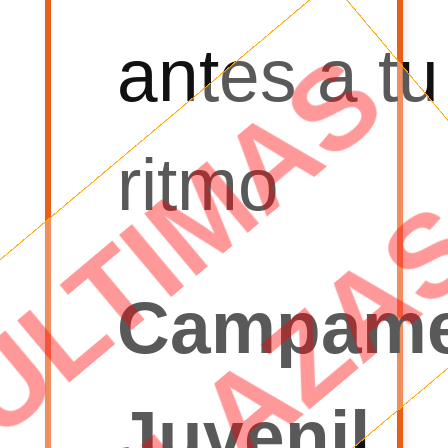
antes a tu
ritmo
Campame
Juvenil