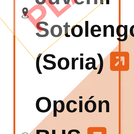
Sotoleng
(Soria)
Opción