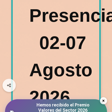
Presencia
02-07
Agosto
2026
×
Hemos recibido el Premio
Valores del Sector 2026