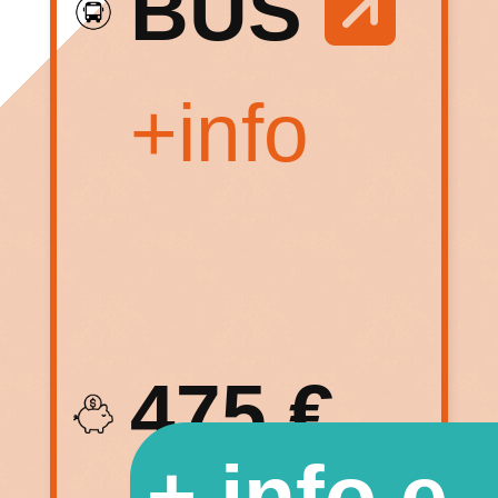
BUS
+info
475 €.
+ info e