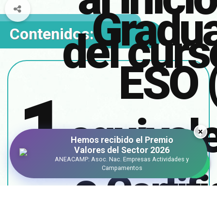
Gradu
Contenidos:
del curs
ESO 
1.
equival
×
Hemos recibido el Premio
Valores del Sector 2026
ANEACAMP: Asoc. Nac. Empresas Actividades y
o
Campamentos
Certif