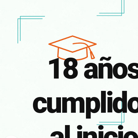
18 año
cumplid
al inicio