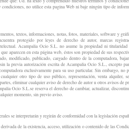
iende que: Ud. ha leído y comprendido nuestros términos y condiciones,
 condiciones, no utilice esta pagina Web ni baje ningún tipo de infor
mentos, textos, informaciones, notas, fotos, materiales, software y gr
cuentra protegido por leyes de derecho de autor, marcas registra
ntelectual. Acampalia Ocio S.L. no asume la propiedad ni titularida
o que aparecen en esta página web, éstos son propiedad de sus respectivo
do, modificado, publicado, cargado dentro de la computadora, bajand
 sin la previa autorización escrita de Acampalia Ocio S.L., excepto p
computadora exclusivamente para su uso particular. Sin embargo, no pu
cualquier otro tipo de uso público, representación, venta alquiler, se
rtes, eliminar cualquier aviso de derecho de autor u otros avisos de pro
mpalia Ocio S.L.se reserva el derecho de cambiar, actualizar, discontinu
ualquier momento, sin previo aviso.
ales se interpretarán y regirán de conformidad con la legislación españ
a derivada de la existencia, acceso, utilización o contenido de las Condi