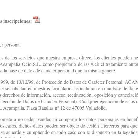
s inscripciones:
er personal
 de los servicios que nuestra empresa ofrece, los clientes pueden nece
a Acampalia Ocio S.L. como propietario de las web el tratamiento auto
de la base de datos de carácter personal que la misma genere.
1999, de 13/12/99, de Protección de Datos de Carácter Personal, A
ue se solicitan en nuestros formularios se incluirán en una base de dato
derechos de información, acceso, rectificación, oposición y cancelación
ción de Datos de Carácter Personal). Cualquier ejecución de estos de
 a, Acampalia, Plaza Batallas nº 12 de 47005 Valladolid.
ete a no ceder, vender, ni compartir los datos personales en benefi
s casos, dichos datos pueden ser objeto de cesión a terceros para que 
 se acuerde y cumpliendo en todo caso con lo dispuesto en la legalida